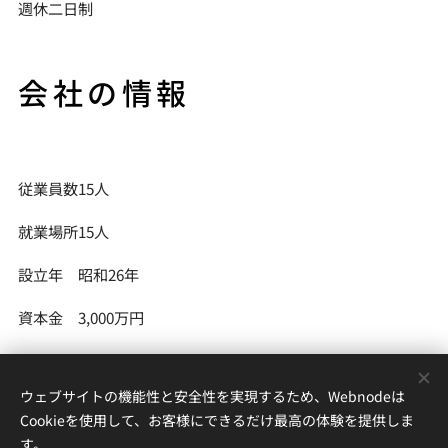
週休二日制
会社の情報
従業員数15人
就業場所15人
設立年 昭和26年
資本金 3,000万円
ウェブサイトの機能性と安全性を実現するため、Webnodeは
株式会社アイビックス ～ 〒955-0041 新潟県三条市三竹１丁目１
Cookieを使用して、お客様にできるだけ最高の体験を提供しま
３−９
す。